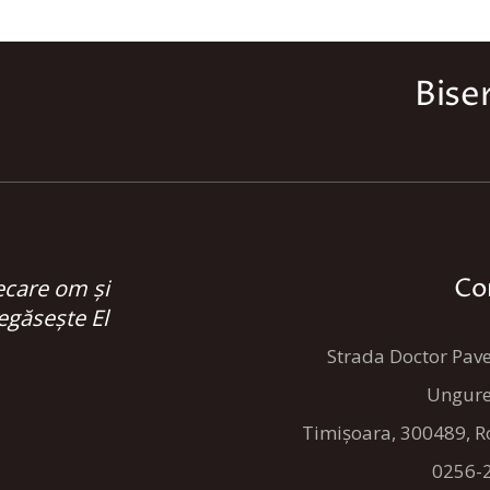
Bise
Co
ecare om și
egăsește El
Strada Doctor Pave
Ungure
Timișoara, 300489, 
0256-