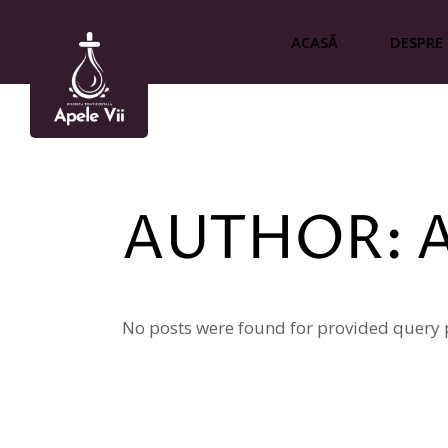
Skip
to
the
ACASĂ
DESPRE
content
Doctrin
Viziune ș
AUTHOR: 
No posts were found for provided query