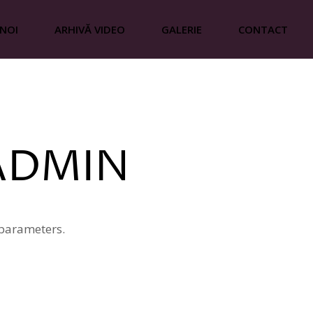
 NOI
ARHIVĂ VIDEO
GALERIE
CONTACT
e
i valori
ADMIN
 parameters.